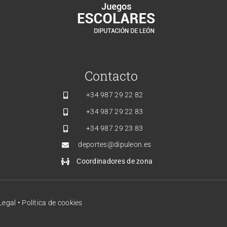
Contacto
+34
987 29 22 82
+34
987 29 22 83
+34
987 29 23 83
deportes@dipuleon.es
Coordinadores de zona
Legal
•
Política de cookies