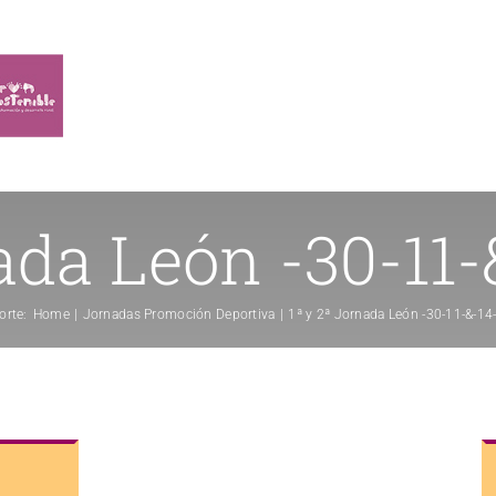
ada León -30-11
orte:
Home
Jornadas Promoción Deportiva
1ª y 2ª Jornada León -30-11-&-1