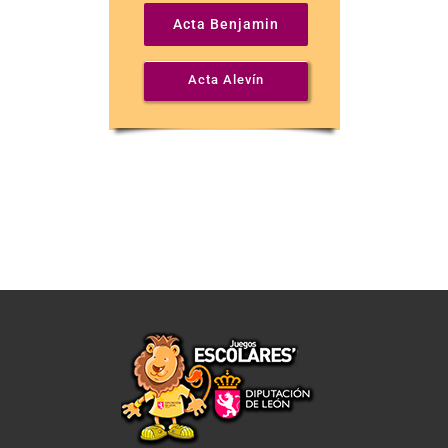
Acta Benjamin
Acta Alevín