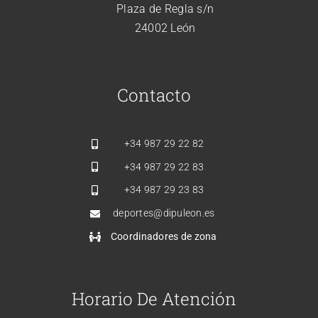
Plaza de Regla s/n
24002 León
Contacto
+34
987 29 22 82
+34
987 29 22 83
+34
987 29 23 83
deportes@dipuleon.es
Coordinadores de zona
Horario De Atención